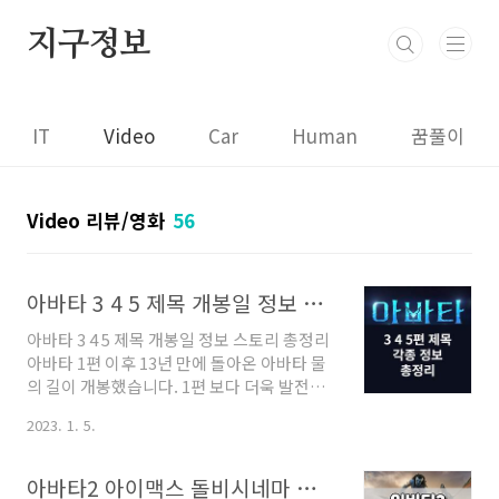
본문 바로가기
지구정보
IT
Video
Car
Human
꿈풀이
Video 리뷰/영화
56
아바타 3 4 5 제목 개봉일 정보 스토리 총정리
아바타 3 4 5 제목 개봉일 정보 스토리 총정리
아바타 1편 이후 13년 만에 돌아온 아바타 물
의 길이 개봉했습니다. 1편 보다 더욱 발전된
영상미로 아바타를 기다렸던 분들에게는 큰
2023. 1. 5.
선물과 같은 작품입니다. 저도 아바타2를 아
이맥스로 보았는데요. 눈앞에 펼쳐진 판도라
행성이 정말 실감났고, 실제로 여행 온듯한 착
아바타2 아이맥스 돌비시네마 극장 비교 추천은?(스포x)