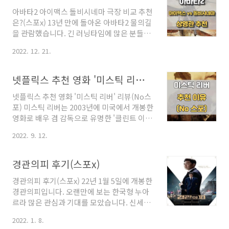
각을 불러일으킬 정도로 빠져들었습니다. 특
아바타2 아이맥스 돌비시네마 극장 비교 추천
히 99% CG라는 것이 믿기지 않을 만큼 수중
은?(스포x) 13년 만에 돌아온 아바타2 물의길
씬이 아름답고 훌륭했는데요. 아바타 2 물의
을 관람했습니다. 긴 러닝타임에 많은 분들이
길을 보고 나니 후속 편에 대해 더욱 궁금해졌
지적한 스토리는 이번 포스팅에 다루지 않고,
고, 여러분도 마찬가지일 것 같아 정리했습니
2022. 12. 21.
극장에 대해서만 다뤄보도록 하겠습니다. 제
다. 아바타 3 4 5 제목, 개봉 예정일 우선 물의
가 관람한 극장은 용산 아이맥스와 남양주 돌
길을 보고 오신 분들이 가장 궁금해하실 3 4 5
비시네마인데요. 과연 어떤 극장이 좋을지 궁
편에 대해 알아보려고 하는데 먼저 제목을 살
넷플릭스 추천 영화 '미스틱 리버' 리뷰(No스포)
금하신 분들은 끝까지 읽어보시기 바랍니다.
펴보겠습니다. 2018년 11월 ..
넷플릭스 추천 영화 '미스틱 리버' 리뷰(No스
아바타2 아이맥스 추천 화면 비율 아래는 인
포) 미스틱 리버는 2003년에 미국에서 개봉한
터넷에서 돌고 있는 화면 비율인데요. 전달하
영화로 배우 겸 감독으로 유명한 '클린트 이스
고자 하는 내용은 1.85:1로 돌비시네마가 아이
트우드'가 연출한 작품입니다. 출연자로는 숀
맥스보다 더 많은 화면을 제공한다는 내용입
2022. 9. 12.
펜(지미 마컴 역), 팀로빈스(데입즈 보일 역),
니다. 하지만 위 정보는 오류가 있는 듯합니
케빈 베이컨(숀 디바인 역)으로 연기파 배우들
다. 실제로 아이맥스와 돌비시네마는 둘 다
이 주연을 맡았습니다. 이 작품으로 2004년
1.85:1 비율로 상영되고 동일한 비율을 제공합
경관의피 후기(스포x)
아카데미 시상식에서 숀펜이 남우주연상을 ,
니다. 다만, 용산 아이맥스는 아바타2의 경우
경관의피 후기(스포x) 22년 1월 5일에 개봉한
팀로빈슨이 남우조연상을 수상했습니다. 미
아래와..
경관의피입니다. 오랜만에 보는 한국형 누아
스틱리버의 장르는 드라마, 범죄, 스릴러, 미
르라 많은 관심과 기대를 모았습니다. 신세계
스터리이고, 러닝타임은 137분입니다. 중간
처럼 조직에 신분을 속인 후 잠입한 경찰이야
에 폭력적인 장면이 나오지만 선정적인 장면
2022. 1. 8.
기가 아닌 경찰을 감시하는 경찰이야기라는
은 나오지 않습니다. 미스틱 리버는 미국 매사