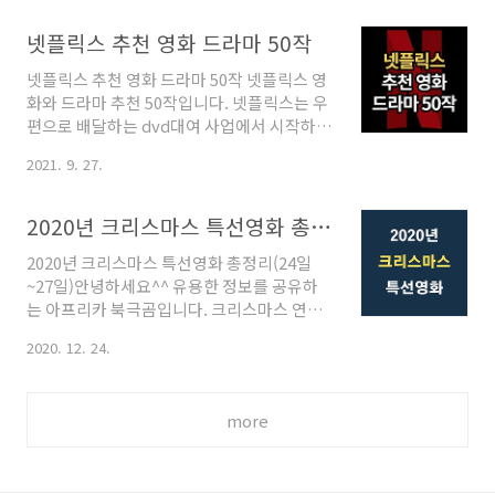
신선한 스토리로 저 역시 기대하고 보았습니
추세츠 지방의 강 이름인데요. 영화 배경은 보
다. 경관의피의 원작은 일본 소설로 2009년
스턴이고, 시간대는 2000년대 초반입니다. 미
넷플릭스 추천 영화 드라마 50작
경관의 조건이라는 드라마가 제작되기도 했
스틱 리버 인과응보 미스틱 리버의 줄거리를..
넷플릭스 추천 영화 드라마 50작 넷플릭스 영
습니다만, 현지에서 큰 인기를 얻지 못했고 국
화와 드라마 추천 50작입니다. 넷플릭스는 우
내에서도 찾아보기 어렵습니다. 경관의피 소
편으로 배달하는 dvd대여 사업에서 시작하여
감을 먼저 소개하자면 '지루하지는 않았으나
지금은 전 세계에서 가장 많이 이용자가 많은
한방이 없다'입니다. 경관의피 캐릭터 조진웅
2021. 9. 27.
OTT 서비스입니다. 지금부터 놓치지 말아야
(박강윤 역) 논리적 비약이 많아 몰입이 쉽지
할 넷플릭스 추천 영화 드라마 50선입니다. 넷
않았는데, 그나마 연기력으로 집중하게 했습
플릭스 추천 1 에밀리 파리에 가다 미녀 배우
니다. 다만, 캐릭터의 인물 및 심리 묘사가 더
2020년 크리스마스 특선영화 총정리(24일~27일)
릴리 콜린스 주연으로 불어도 모르고 파리로
많았더라면...라는 아쉬움은 남습니다. 최우식
2020년 크리스마스 특선영화 총정리(24일
가게된 통통 튀는 에밀리의 일과 사랑이야기
(최민재 역) ..
~27일)안녕하세요^^ 유용한 정보를 공유하
를 다룬 엉뚱 기발한 로맨스 드라마입니다. 총
는 아프리카 북극곰입니다. 크리스마스 연휴
10부로 시즌 1개로 구성되었고, 새로운 시즌
가 되면 재미있는 영화가 생각나는데요. 2020
이 확정되었습니다. 넷플릭스 추천 2 퀸스 갬
2020. 12. 24.
년 12월 24일부터 27일까지 방영되는 크리스
빗 흥미진진하게 펼쳐지는 천재 체스 소녀의
마스 특선영화를 알아보겠습니다. MBC,
이야기입니다. 넷플릭스 추천 3 콜 신선한 스
KBS2, SBS, EBS, OCN, OCN Movies, OCN
토리와 충격적인 내용으로 호평을 많이 얻은
more
Thrills, SCREEN, EBS, tvN 채널에서 연휴
영화입니다. 넷플릭스 추천 4 기묘한 이야기 ..
기간 방영되는 특선영화를 소개하겠습니다.
보고 싶은 영화가 있다면 시간 체크해서 놓치
지 않고 보시기를 바랍니다. 2020 크리스마스