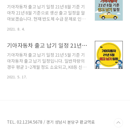
리드, 전기차) 를 계획 중이시라면 선주문은
기아자동차 출고 납기 일정 21년 8월 기준 기
필수 입니다. 기아자동차 모닝 - 전사양 : 5~6
아차 21년 8월 기준으로 생산 출고 일정을 알
주 소요 ※ 공급부족 부품 - 카파개선엔진
아보겠습니다. 현재 반도체 수급 문제로 인하
ECU 기아자동차 레이 - 전사양 : 14주 - 1인승
여 납기가 연속해서 지연되고 있습니다. 그리
밴 : 8주 ※ 공급부족 부품 - 카파엔진 ECU 기
2021. 8. 4.
고 같은 차종이라도 사양과 옵션에 따라 생산
아자동차 k3 - k3 전사양 : 28주 이상 소요
이 지연될 수 있습니다. 기아자동차 유의사항
2023년부터 쏘렌토 생산 집중으로 인하여 k3
개별소비세 세율 변경 등의 정부 정책으로 출
생산규모를 축소합니다. 이에 k3 납기일 증가
기아자동차 출고 납기 일정 21년 5월 기준
고 시점에 따라 구매 가격의 차이가 발생할 수
하고 생산..
기아자동차 출고 납기 일정 21년 5월 기준 기
있음을 참고 바랍니다. 2021년 공급 불가 차
아자동차 출고 납기 일정입니다. 일반차량의
종 현재까지는 예상이지만 2021년에 공급이
경우 평균 1~2개월 정도 소요되고, K8등 신형
불가한 차종이 있습니다. 해당 차종은 '스포티
또는 인기차량은 3개월에서 최대 5개월까지
지, 쏘렌토, K8, 카니발 7인승' 등입니다. 기아
2021. 5. 17.
걸리는 것도 있습니다. 또한 같은 차량이라도
자동차 모닝 모닝 일반 사양 : 4주 이상 소요 모
옵션 선택에 따라 출고 납기 일정이 달라질 수
닝 스마트키 적용 사양 : 7주 이상 소요 모닝과
있고, 비선호 사양의 경우 대리점에 문의해야
레이 공통 사항으로 8월 9일부터 버튼 시동 스
정확한 납기 일정을 알 수 있습니다. 지금부터
마트키 적용 사양이 생..
기아자동차 출고 납기 일정을 차종별로 살펴
볼 텐데요. 최근 차량용 반도체 이슈로 인한 출
고 일정 변동이 생길 수 있는 점 참고하시기 바
랍니다. 기아자동차 모닝 모닝 일반사양 : 3~4
TEL. 02.1234.5678 / 경기 성남시 분당구 판교역로
주 모닝 비선호사양 : 4~5주 기아자동차 레이