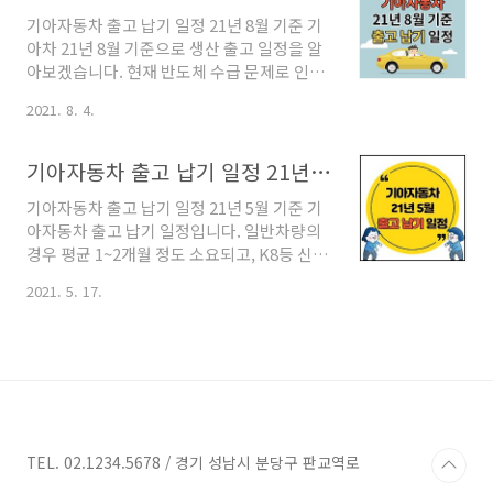
리드, 전기차) 를 계획 중이시라면 선주문은
기아자동차 출고 납기 일정 21년 8월 기준 기
필수 입니다. 기아자동차 모닝 - 전사양 : 5~6
아차 21년 8월 기준으로 생산 출고 일정을 알
주 소요 ※ 공급부족 부품 - 카파개선엔진
아보겠습니다. 현재 반도체 수급 문제로 인하
ECU 기아자동차 레이 - 전사양 : 14주 - 1인승
여 납기가 연속해서 지연되고 있습니다. 그리
밴 : 8주 ※ 공급부족 부품 - 카파엔진 ECU 기
2021. 8. 4.
고 같은 차종이라도 사양과 옵션에 따라 생산
아자동차 k3 - k3 전사양 : 28주 이상 소요
이 지연될 수 있습니다. 기아자동차 유의사항
2023년부터 쏘렌토 생산 집중으로 인하여 k3
개별소비세 세율 변경 등의 정부 정책으로 출
생산규모를 축소합니다. 이에 k3 납기일 증가
기아자동차 출고 납기 일정 21년 5월 기준
고 시점에 따라 구매 가격의 차이가 발생할 수
하고 생산..
기아자동차 출고 납기 일정 21년 5월 기준 기
있음을 참고 바랍니다. 2021년 공급 불가 차
아자동차 출고 납기 일정입니다. 일반차량의
종 현재까지는 예상이지만 2021년에 공급이
경우 평균 1~2개월 정도 소요되고, K8등 신형
불가한 차종이 있습니다. 해당 차종은 '스포티
또는 인기차량은 3개월에서 최대 5개월까지
지, 쏘렌토, K8, 카니발 7인승' 등입니다. 기아
2021. 5. 17.
걸리는 것도 있습니다. 또한 같은 차량이라도
자동차 모닝 모닝 일반 사양 : 4주 이상 소요 모
옵션 선택에 따라 출고 납기 일정이 달라질 수
닝 스마트키 적용 사양 : 7주 이상 소요 모닝과
있고, 비선호 사양의 경우 대리점에 문의해야
레이 공통 사항으로 8월 9일부터 버튼 시동 스
정확한 납기 일정을 알 수 있습니다. 지금부터
마트키 적용 사양이 생..
기아자동차 출고 납기 일정을 차종별로 살펴
볼 텐데요. 최근 차량용 반도체 이슈로 인한 출
고 일정 변동이 생길 수 있는 점 참고하시기 바
랍니다. 기아자동차 모닝 모닝 일반사양 : 3~4
TEL. 02.1234.5678 / 경기 성남시 분당구 판교역로
주 모닝 비선호사양 : 4~5주 기아자동차 레이