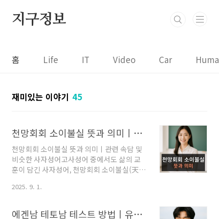
본문 바로가기
지구정보
홈
Life
IT
Video
Car
Huma
재미있는 이야기
45
천망회회 소이불실 뜻과 의미ㅣ관련 속담 및 비슷한 사자성어
천망회회 소이불실 뜻과 의미ㅣ관련 속담 및
비슷한 사자성어고사성어 중에서도 삶의 교
훈이 담긴 사자성어, 천망회회 소이불실(天網
恢恢 疏而不失) 에 대해 깊이 있게 알아보려
2025. 9. 1.
고 해요. 이 말은 단순히 한자 풀이에 그치지
않고, 인간의 삶과 도덕, 그리고 사회적 질서
에까지 연결되는 의미가 담겨 있어 많은 분들
에겐남 테토남 테스트 방법ㅣ유형별 특징 총정리