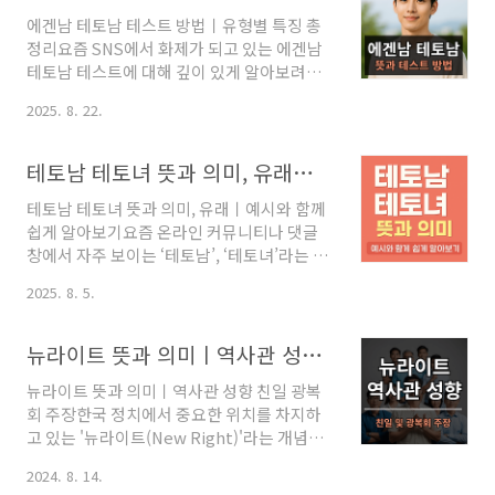
이 교훈으로 삼는 고사성어랍니다. 이번 글에
에겐남 테토남 테스트 방법ㅣ유형별 특징 총
서는 이 사자성어의 뜻, 유래, 현대적 의미, 그
정리요즘 SNS에서 화제가 되고 있는 에겐남
리고 실제 적용 사례까지 풍성하게 풀어드리
테토남 테스트에 대해 깊이 있게 알아보려고
겠습니다. 천망회회 소이불실 한자 풀이천망
해요. MBTI나 혈액형 성격 유형처럼 재미있
회회 소이불실 한자 풀이를 하면 다은과 같습
2025. 8. 22.
게 자기 성향을 분석할 수 있는 테스트지만, 이
니다.천망(天網) : 하늘의 그물, 즉 하늘의 정
번에는 호르몬 성향이라는 신선한 기준으로
의나 도덕적 질서를 의미합니다.회회(恢恢) :
나뉘어 있다는 점에서 많은 사람들의 호기심
넓고 크다는 뜻으로, 그물이 아주 커서 끝이 보
테토남 테토녀 뜻과 의미, 유래ㅣ예시와 함께 쉽게 알아보기
을 자극하고 있습니다. 에겐남, 테토남이라는
이지 않는 상태를 나타냅니다.소(疏) : 성기..
테토남 테토녀 뜻과 의미, 유래ㅣ예시와 함께
용어가 생소하게 느껴질 수도 있지만, 알고 보
쉽게 알아보기요즘 온라인 커뮤니티나 댓글
면 이해하기 아주 쉬운 분류법이에요. 이번 글
창에서 자주 보이는 ‘테토남’, ‘테토녀’라는 단
에서는 에겐남·테토남의 뜻, 유형별 특징, 간
어, 혹시 들어보신 적 있으신가요? 처음 들으
단한 테스트 방법, 그리고 궁합까지 모두 정리
2025. 8. 5.
면 다소 생소하고 무슨 뜻인지 헷갈릴 수 있지
해 드릴게요. 에겐남 테토남 뜻이 뭐길래?‘에
만, 그 의미를 알고 나면 생각보다 꽤 재밌고
겐’은 에스트로겐(Estrogen)에서, ‘테토’는
현실적인 표현이라는 걸 알게 됩니다. 지금부
테스토스테론(Testosterone)에서 유래한
뉴라이트 뜻과 의미ㅣ역사관 성향 친일 광복회 주장
터 ‘테토남’과 ‘테토녀’의 정확한 뜻과 의미, 그
말이에요.에스트로겐 → 감성, 공감,..
뉴라이트 뜻과 의미ㅣ역사관 성향 친일 광복
리고 실제 상황에서 어떻게 쓰이는지 예시를
회 주장한국 정치에서 중요한 위치를 차지하
통해 쉽게 풀어보도록 할게요. 20~30대는 물
고 있는 '뉴라이트(New Right)'라는 개념에
론, 모든 세대가 이해할 수 있도록 설명해드리
대해 깊이 있게 알아보도록 하겠습니다. 이 용
니 끝까지 읽어주세요. 테토남 테토녀 뜻‘테토
2024. 8. 14.
어는 단순히 새로운 보수주의를 의미하는 것
남’과 ‘테토녀’는 각각 ‘테크토닉 남자’, ‘테크