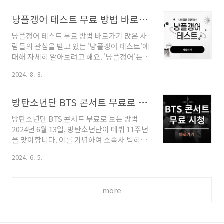
이상으로, 한국 현대 정치사에서 중요한 변화
토닉 여자’의 줄임말이 아니고, ‘테크닉은 토
를 상징하는 용어입니다. 지금부터 뉴라이트
나온다’는 남자/여자를 줄여 만든 신조어입니
냥플갱어 테스트 무료 방법 바로가기
의 탄생 배경과 그 이념, 그리고 한국 사회에서
다. 즉, 연애 또는 인간관계..
냥플갱어 테스트 무료 방법 바로가기 많은 사
의 역할과 영향까지 자세히 살펴보겠습니
람들의 관심을 받고 있는 '냥플갱어 테스트'에
다. 뉴라이트 뜻과 의미뉴라이트란 무엇인
대해 자세히 알아보려고 해요. '냥플갱어'는
가? 새로운 보수주의 출현뉴라이트(New
'냥이'와 '도플갱어'의 합성어로, 자신이 어떤
Right)는 2000년대 초반 한국에서 등장한 새
2024. 8. 8.
고양이와 닮았는지를 찾아주는 재미있는 테
로운 보수주의 운동으로, 기존의 보수주의와
스트예요. 이 테스트는 자신의 외모나 성격이
는 다른 방향성을 제시한 정치적 흐름을 말합
어떤 고양이와 닮았는지를 알아볼 수 있게 해
니다. 기존의 보수주의가 전통적 가치와 권위
방탄소년단 BTS 콘서트 무료로 보는 방법
주는 간단하면서도 흥미로운 방법이랍니다.
를 중시하고, 국가의 강력한 역할을 강조했다
방탄소년단 BTS 콘서트 무료로 보는 방법
냥플갱어 테스트 무료 방법냥플갱어 테스트
면, 뉴라이트는 ..
2024년 6월 13일, 방탄소년단이 데뷔 11주년
는 주로 온라인 플랫폼을 통해 제공되며, 사용
을 맞이합니다. 이를 기념하여 소속사 빅히트
자의 외모나 성격 특징을 분석해 가장 닮은 고
뮤직에서 특별한 행사를 준비했어요. 바로 방
양이 유형을 찾아주는 테스트예요. 이 테스트
2024. 6. 5.
탄소년단의 과거 공연 실황을 무료로 감상할
는 다음과 같은 과정을 통해 진행됩니다. 냥플
수 있는 스트리밍 축제인 '2024 방방콘'입니
갱어 테스트 바로가기 1. 질문 답변사진을 업
다. 방탄소년단(BTS) 콘서트 방탄TV빅히
로드한 후에는 몇 가지 간단한 질문에 답해야
more
트뮤직은방탄소년단 공식 유튜브 채널 '방탄
해요. 이 질문들은 주로 성격과 관련된 것들이
TV'(BANGTANTV)를 통해 '2024 방방콘'(방
에요..
에서 즐기는 방탄소년단 콘서트)을 개최합니
다. 이번 행사는 방탄소년단의 기존 공연 실황