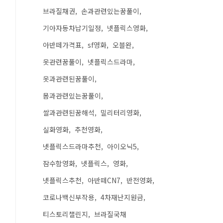
브라질채권
손과관련있는꿈풀이
기아자동차납기일정
넷플릭스영화
아반떼가격표
sf영화
오블완
옷관련꿈풀이
넷플릭스드라마
옷과관련된꿈풀이
몸과관련있는꿈풀이
쌀과관련된꿈해석
밀리터리영화
실화영화
추천영화
넷플릭스드라마추천
아이오닉5
잠수함영화
넷플릭스
영화
넷플릭스추천
아반떼CN7
반전영화
코로나백신부작용
4차재난지원금
티스토리챌린지
브라질국채