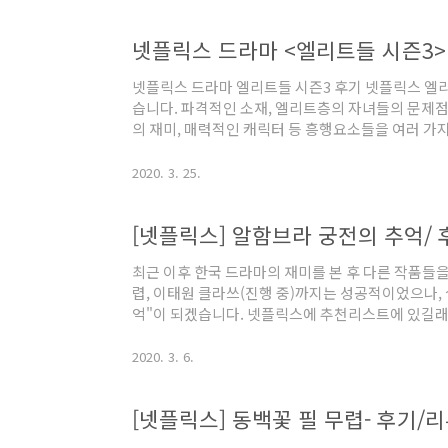
티스의 비밀 상담소 장르 : 하이틴 / 코미디이론은 
려주는 성교육을 다룬 드라마입니다. 피키 블라인더스
넷플릭스 드라마 <엘리트들 시즌3>
아를 그린 내용으로 캐릭터가 매력적이고, 근현대 영
다. 블..
넷플릭스 드라마 엘리트들 시즌3 후기 넷플릭스 엘
습니다. 파격적인 소재, 엘리트층의 자녀들의 문제점
의 재미, 매력적인 캐릭터 등 흥행요소들을 여러 가지
이 드라마의 큰 스토리 흐름은 첫회부터 결말을 나
이 누구인지 왜 그러한 결말이 나왔는지를 추리해가
2020. 3. 25.
서 다음회가 기다려지고 계속해서 플레이 버튼을 누
입니다. 과거에서부터 시간 구성을 거슬러 올라가는
데 재미도 여전합니다. 간략하게 스토리 구성은 본다
명이 살인을 당하고 시간을 거슬러 올라가 범..
최근 이후 한국 드라마의 재미를 본 후 다른 작품들
렵, 이태원 클라쓰(진행 중)까지는 성공적이었으나,
억"이 되겠습니다. 넷플릭스에 추천리스트에 있길래 
정주행 후 남는 것은 토레타, 브라이틀링시계, 렉서스
논리적 비약은 역대급이였고, 말도 안 되는 설정, 어설
2020. 3. 6.
소재로 삼은건 신선했습니다. 그러나 극 중에 나오는
임을 할 수 있다는 설정부터 게임인데도 물리적인 타
[넷플릭스] 동백꽃 필 무렵- 후기/리
분은 어떤 의도에서 이러한 설정을 생각하게 되었는
에 먼가 시원하게 이해시켜 주겠지..