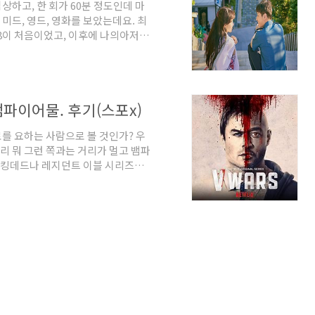
상하고, 한 회가 60분 정도인데 마
미드, 영드, 영화를 보았는데요. 최
88이 처음이었고, 이후에 나의아저
 무렵은 보려고 해서 본 것이 아니라
몰아서 보려고 다른 작품을 찾다가 동
입력이 어마어마하더군요. 응팔, 나의
재미있었고, 나의 아저씨 다음에 응팔
 뱀파이어물. 후기(스포x)
멜로에서 스릴러까지 겸비한 정말 잘
를 요하는 사람으로 볼 것인가? 우
리 뭐 그런 쪽과는 거리가 멀고 뱀파
워킹데드나 레지던트 이블 시리즈와
으니 여기까지만 하겠습니다. 이 드라
색한 작품'입니다. 원작을 각색한
가지가 아닙니다. (개연성이 굉장히
그리거나, 종말 전 상황이 아주 짧게
. '뱀파이어 바이러스'가 실제로