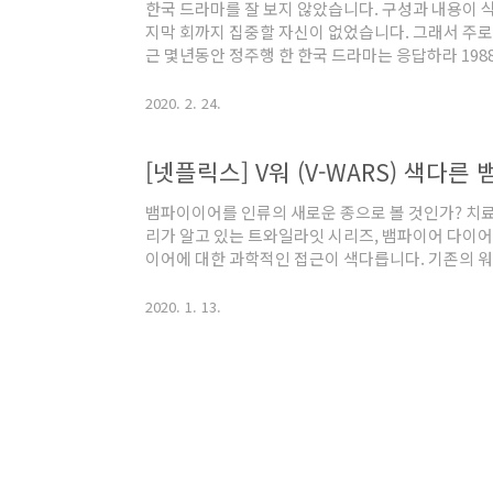
한국 드라마를 잘 보지 않았습니다. 구성과 내용이 식
지막 회까지 집중할 자신이 없었습니다. 그래서 주로 
근 몇년동안 정주행 한 한국 드라마는 응답하라 19
씨, 최근에는 동백꽃 필 무렵입니다. 사실 동백꽃 필
이태원 클라쓰를 보려니 아직 방영 중이라 끝날 때 
2020. 2. 24.
백꽃을 보게 되었습니다. 그런데 왠걸... 집중도 흡
아저씨, 동백꽃 3개만 놓고 보자면 동백꽃이 가장 
[넷플릭스] V워 (V-WARS) 색다른
이라고 생각합니다. 한국 드라마의 식상한 코드인 
만든 작품이라고 생각..
뱀파이이어를 인류의 새로운 종으로 볼 것인가? 치료
리가 알고 있는 트와일라잇 시리즈, 뱀파이어 다이어
이어에 대한 과학적인 접근이 색다릅니다. 기존의 
도 많이 다르고요, 더 이상 설명은 스포가 될 것 같
마는 '조너선 메이버리와 앨런 로빈슨의 만화책을 각
2020. 1. 13.
드라마인데, 그래서 그런지 보면서 놀란 점이 한두 
치밀함) ​ 보통의 아포칼립스 류 작품은 종말 이후를 
지나가는데 이 드라마는 종말을 그린 작품이 아닙니다
존재하고, '그 바이러스가 퍼..