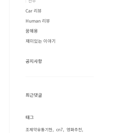
전주
Car 리뷰
Human 리뷰
꿈해몽
재미있는 이야기
공지사항
최근댓글
태그
조제약유통기한
cn7
영화추천