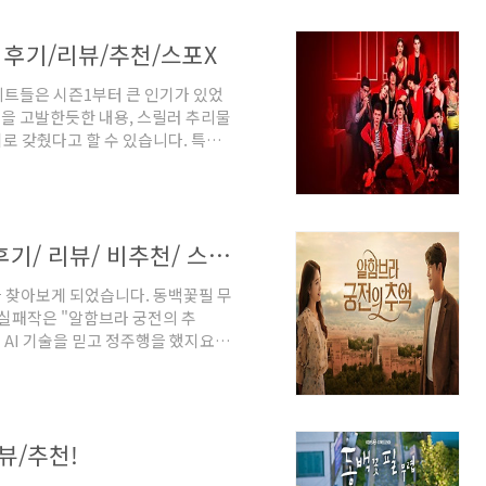
교수급인 모태솔로 남자 주인공이 알
 장르 : 범죄 / 누아르영국판 마피
 후기/리뷰/추천/스포X
국의 모습을 볼 수 있어 흥미롭습니
리트들은 시즌1부터 큰 인기가 있었
을 고발한듯한 내용, 스릴러 추리물
로 갖췄다고 할 수 있습니다. 특히
타내고 회별로 진행하며 결말의 범인
는 과정을 그리고 있습니다. 그러면
르게끔 묘한 매력이 넘치는 드라마
 연출은 시즌1과 비슷하게 전개되는
[넷플릭스] 알함브라 궁전의 추억/ 후기/ 리뷰/ 비추천/ 스포x
면(스포 아님) 시즌1에서는 학생 한
을 찾아보게 되었습니다. 동백꽃필 무
 실패작은 "알함브라 궁전의 추
AI 기술을 믿고 정주행을 했지요.
 온갖 PPL만 남더군요. 스토리의
픈 열린 결말... 증강현실 게임을
 스마트 렌즈를 착용하지 않아도 게
격이 가능하다는 설정까지... 작가
뷰/추천!
지 이해가 안되었습니다. 마지막 회