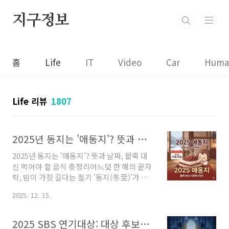
본문 바로가기
지구정보
홈
Life
IT
Video
Car
Huma
Life 리뷰
1807
2025년 동지는 '애동지'? 뜻과 날짜, 팥죽 대신 먹어야 할 음식 총정리
2025년 동지는 '애동지'? 뜻과 날짜, 팥죽 대
신 먹어야 할 음식 총정리어느덧 한 해의 끝자
락, 밤이 가장 길다는 절기 '동지(冬至)'가 다
가오고 있습니다. 예로부터 동지는 '작은
2025. 12. 15.
설'이라 불리며, 이날 팥죽을 먹어야 진짜 나
이를 한 살 더 먹는다는 말이 있을 정도로 우리
민족에게 중요한 날이었습니다.하지만 2025
2025 SBS 연기대상: 대상 후보부터 방청, 중계 정보 총정리