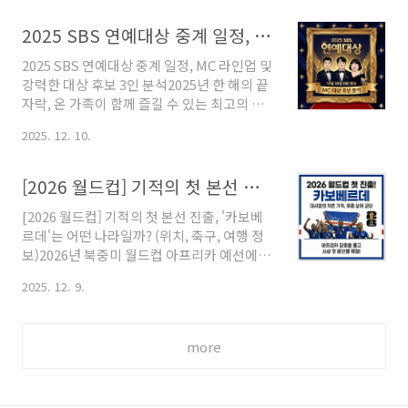
식은 단순한 행사를 넘어 한 해의 예능 지형도
📌 목차 (클릭 시 이동)1. 진행의 정석과 텐션
를 파악할 수 있는 중요한 지표가 됩니다. 이번
의 만남: 김성주 X 이선빈 MC2. 대상 트로피
2025 SBS 연예대상 중계 일정, MC 라인업 및 강력한 대상 후보 3인 분석
글에서는 12월 29일 펼쳐질 2025 MBC 방송
의 주인은? 정경호 vs 서..
2025 SBS 연예대상 중계 일정, MC 라인업 및
연예대상의 핵심 관전 포인트와 함께, 유례없
강력한 대상 후보 3인 분석2025년 한 해의 끝
는 접전을 벌이고 있는 대상 후보들의 강점과
자락, 온 가족이 함께 즐길 수 있는 최고의 연
약점을 심층 분석해 보고자 합니다.목차1. 시
말 축제가 다가오고 있습니다. 올해 SBS 예능
상식 개요 및 MC 조합의 의미2. 대상 후보 정
2025. 12. 10.
은 장수 프로그램의 저력과 신규 프로그램의
밀 분석: 3인 3색 필승 전략3. 2025년 예능 트
도전이 어우러지며 다사다난한 한 해를 보냈
렌드: 스포츠와 리얼리티의 결합4. 놓치지 말
는데요. 이번 포스팅에서는 2025 SBS 연예대
아야 할 숨은 관전 포인트1. 시상식 개요 및
[2026 월드컵] 기적의 첫 본선 진출, '카보베르데'는 어떤 나라일까? (위치, 축구, 여행 정보)
상의 확정된 방송 일정과 역대급 MC 조합, 그
MC 조합의 ..
[2026 월드컵] 기적의 첫 본선 진출, '카보베
리고 초미의 관심사인 대상 수상 예측까지 핵
르데'는 어떤 나라일까? (위치, 축구, 여행 정
심 정보를 일목요연하게 정리해 드리겠습니
보)2026년 북중미 월드컵 아프리카 예선에서
다.목차1. 방송 일정 및 장소 정보 (생중계)2.
놀라운 드라마가 탄생했습니다. 인구 60만 명
3MC 라인업: 전현무·차태현·이수지3. 대상
2025. 12. 9.
에 불과한 작은 섬나라, 카보베르데(Cape
후보 TOP 3 심층 분석4. 2025 SBS 예능 프로
Verde)가 사상 처음으로 월드컵 본선 진출이
그램 결산5. 관전 포인트 및 다시보기 방법 1.
라는 쾌거를 이룩한 것입니다. 축구 팬들에게
방송 일정 및 장소 정보 (생중계)올해 SBS 연
more
는 신선한 충격을, 여행가들에게는 새로운 호
예..
기심을 자극하고 있는 이 나라. 오늘은 월드컵
의 새로운 주인공인 카보베르데의 위치와 국
가는 물론, 축구 전력과 여행 정보까지 상세하