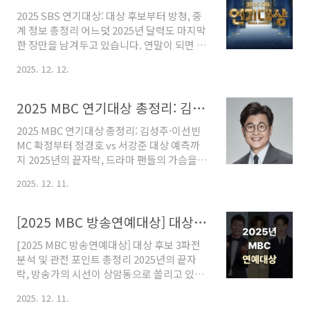
년 올해 동지는 조금 특별합니다. 바로 '애동
2025 SBS 연기대상: 대상 후보부터 방청, 중
지'에 해당하기 때문인데요. 옛 어르신들의 말
계 정보 총정리 어느덧 2025년 달력도 마지막
씀에 따르면 애동지에는 팥죽을 끓여 먹으면
한 장만을 남겨두고 있습니다. 연말이 되면 각
안 된다는 속설이 있습니다. 과연 그 이유는 무
방송사의 시상식을 챙겨보는 것이 하나의 즐
엇이고, 올해는 팥죽 대신 무엇을 챙겨 먹어야
2025. 12. 12.
거움이자 연례행사인데요. 올해 SBS 드라마
할까요?오늘은 다가오는 2025년 동지의 정확
는 시청률 양극화 현상이 뚜렷했던 만큼, 그 어
한 날짜와 시간, 애동지의 뜻, 그리고 액운을
느 때보다 '대상'의 향방을 예측하기 어려운
막고 행운을 부르는 음식까지 상세하게 알아
2025 MBC 연기대상 총정리: 김성주·이선빈 MC 확정부터 정경호 vs 서강준 대상 예측까지
흥미진진한 상황입니다. 지금부터 3년 만에
보겠습니다. 목차1. 2025년 동..
2025 MBC 연기대상 총정리: 김성주·이선빈
제자리를 찾은 2025 SBS 연기대상의 주요 관
MC 확정부터 정경호 vs 서강준 대상 예측까
전 포인트와 라인업, 그리고 놓치면 안 될 중계
지 2025년의 끝자락, 드라마 팬들의 가슴을
정보를 깔끔하게 정리해 드리겠습니다.📌 목
뛰게 할 연말 축제가 다가오고 있습니다. 올 한
차1. 3년 만의 귀환, 12월 31일의 축제2. 신동
2025. 12. 11.
해 MBC 드라마는 치열한 미디어 환경 속에서
엽과 라이징 스타의 만남 (MC 라인업)3. 대상
도 묵직한 메시지와 대중성을 오가며 유의미
후보 분석: 한지민 vs 박형식 2파전?4. 특별한
한 발자취를 남겼습니다. 특히 이번 '2025
추모: 故 이순재 배우를 기리며5. 방청 신청 및
[2025 MBC 방송연예대상] 대상 후보 3파전 분석 및 관전 포인트 총정리
MBC 연기대상'은 베테랑 진행자와 대세 배우
중계..
[2025 MBC 방송연예대상] 대상 후보 3파전
의 만남으로 화제를 모은 MC 라인업부터, 우
분석 및 관전 포인트 총정리 2025년의 끝자
열을 가리기 힘든 대상 후보들의 경쟁까지 그
락, 방송가의 시선이 상암동으로 쏠리고 있습
어느 때보다 풍성한 이야깃거리가 기다리고
니다. 지상파 3사 중에서도 '예능의 왕국'이라
있습니다. 시상식을 200% 즐기기 위해 꼭 알
2025. 12. 11.
불리며 트렌드를 선도해 온 MBC의 연말 시상
아야 할 핵심 포인트를 심층 분석해 드립니다.