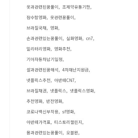
옷과관련된꿈풀이
조제약유통기한
잠수함영화
옷관련꿈풀이
브라질국채
영화
손과관련있는꿈풀이
실화영화
cn7
밀리터리영화
영화추천
기아자동차납기일정
쌀과관련된꿈해석
4차재난지원금
넷플릭스추천
아반떼CN7
브라질채권
넷플릭스
넷플릭스영화
추천영화
반전영화
코로나백신부작용
sf영화
아반떼가격표
티스토리챌린지
몸과관련있는꿈풀이
오블완