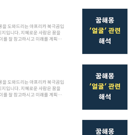
를 기다리는 것을 암시하는 꿈입니
양명하며 많은 사람으로부터 추앙을
을 축적하게 되는데요. 이는 재물,
해몽을 도와드리는 아프리카 북극곰입
메시지입니다. 지혜로운 사람은 꿈을
이를 잘 참고하시고 미래를 계획하
 묻어 있는 꿈어느 한순간 잘못으로
 됨을 암시합니다. 실수, 낯부끄러
얼굴을 가린 꿈실수나 관제등을 암시
어려움을 겪게 될 것을 암시하는 꿈입
몸이 회복되고 기운이 샘솟게 되며,
해몽을 도와드리는 아프리카 북극곰입
메시지입니다. 지혜로운 사람은 꿈을
이를 잘 참고하시고 미래를 계획하
배우나 탤런트 얼굴이 보이는 꿈이나
다. 어떤 장소에서 우연한 일로 사
갖게 됩니다. 상봉, 기쁜 소식과 관
는 꿈상대가 꼬리 아홉 달린 구미호
한 사기를 당하게 됨을 암시하기도 합