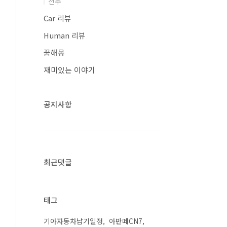
전주
Car 리뷰
Human 리뷰
꿈해몽
재미있는 이야기
공지사항
최근댓글
태그
기아자동차납기일정
아반떼CN7