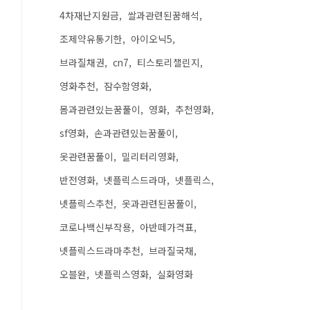
4차재난지원금
쌀과관련된꿈해석
조제약유통기한
아이오닉5
브라질채권
cn7
티스토리챌린지
영화추천
잠수함영화
몸과관련있는꿈풀이
영화
추천영화
sf영화
손과관련있는꿈풀이
옷관련꿈풀이
밀리터리영화
반전영화
넷플릭스드라마
넷플릭스
넷플릭스추천
옷과관련된꿈풀이
코로나백신부작용
아반떼가격표
넷플릭스드라마추천
브라질국채
오블완
넷플릭스영화
실화영화