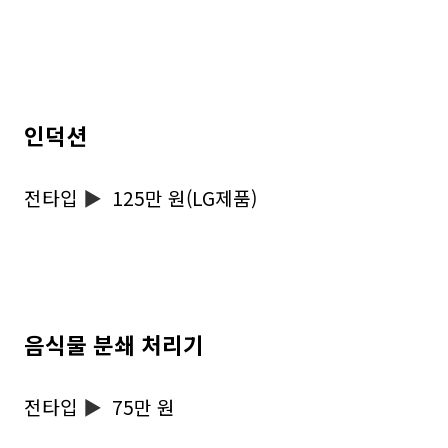
인덕션
전타입
▶
125만 원(LG제품)
음식물 분쇄 처리기
전타입
▶
75만 원