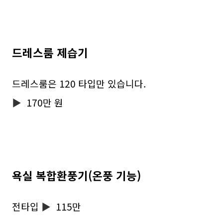
드레스룸 제습기
드레스룸은 120 타입만 있습니다.
▶
170만 원
욕실 복합환풍기(온풍 기능)
전타입
▶
115만