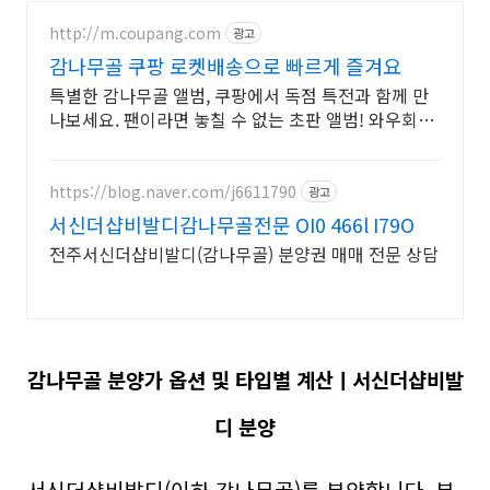
http://m.coupang.com
광고
감나무골 쿠팡 로켓배송으로 빠르게 즐겨요
특별한 감나무골 앨범, 쿠팡에서 독점 특전과 함께 만
나보세요. 팬이라면 놓칠 수 없는 초판 앨범! 와우회원
무료반품으로 걱정 없이.
https://blog.naver.com/j6611790
광고
서신더샵비발디감나무골전문 OI0 466l I79O
전주서신더샵비발디(감나무골) 분양권 매매 전문 상담
감나무골 분양가 옵션 및 타입별 계산ㅣ서신더샵비발
디 분양
서신더샵비발디(이하 감나무골)를 분양합니다. 분