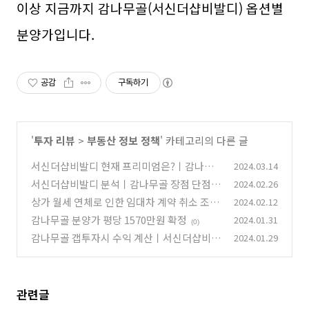
이상 지금까지 감나무골(서신더샵비발디) 옵션별
분양가입니다.
공감
구독하기
'
투자 리뷰
>
부동산 정보 정책
' 카테고리의 다른 글
서신더샵비발디 현재 프리미엄은?ㅣ감나무
2024.03.14
골 P 알아보기
서신더샵비발디 분석ㅣ감나무골 장점 단점
2024.02.26
(0)
상가 월세 연체로 인한 임대차 계약 취소 조건
2024.02.12
(0)
은?(대처방법, 보증금 차감)
감나무골 분양가 평당 1570만원 확정
2024.01.31
(1)
(0)
감나무골 갭투자시 수익 계산ㅣ서신더샵비발
2024.01.29
디 투자
(0)
관련글