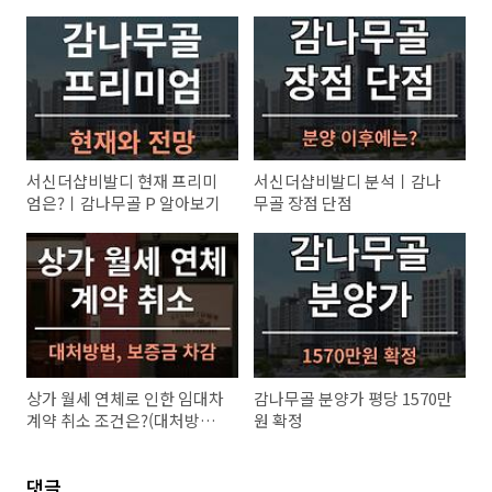
서신더샵비발디 현재 프리미
서신더샵비발디 분석ㅣ감나
엄은?ㅣ감나무골 P 알아보기
무골 장점 단점
상가 월세 연체로 인한 임대차
감나무골 분양가 평당 1570만
계약 취소 조건은?(대처방법,
원 확정
보증금 차감)
댓글