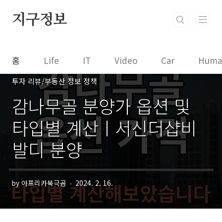
본문 바로가기
지구정보
홈
Life
IT
Video
Car
Huma
투자 리뷰/부동산 정보 정책
감나무골 분양가 옵션 및
타입별 계산ㅣ서신더샵비
발디 분양
by 아프리카북극곰
2024. 2. 16.