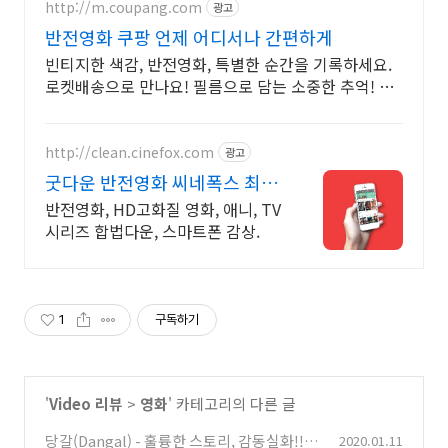
http://m.coupang.com
광고
반전영화 쿠팡 언제 어디서나 간편하게
빈티지한 색감, 반전영화, 특별한 순간을 기록하세요.
로켓배송으로 만나요! 필름으로 담는 소중한 추억! 오
늘주문 내일도착 로켓배송으로 놓치지 마세요.
http://clean.cinefox.com
광고
굿다운 반전영화 씨네폭스 최대
3만원+10%추가적립
반전영화, HD고화질 영화, 애니, TV
시리즈 합법다운, 스마트폰 감상.
1
구독하기
'
Video 리뷰
>
영화
' 카테고리의 다른 글
당갈(Dangal) - 훌륭한 스토리, 감동실화!!!
2020.01.11