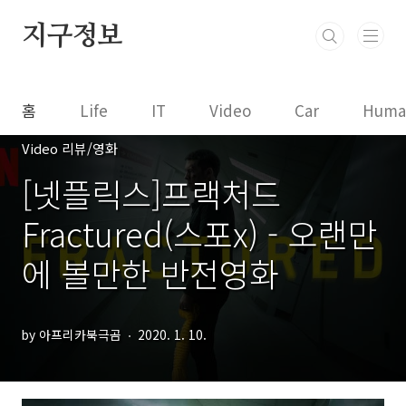
본문 바로가기
지구정보
홈
Life
IT
Video
Car
Huma
Video 리뷰/영화
[넷플릭스]프랙처드
Fractured(스포x) - 오랜만
에 볼만한 반전영화
by 아프리카북극곰
2020. 1. 10.