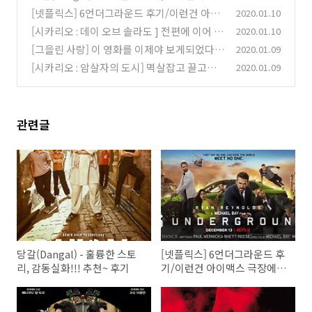
추천~ 후기
[넷플릭스] 6언더그라운드 후기/이런건 아이
2020.01.10
(0)
맥스 극장에서 봐야해!!
[시카리오 : 데이 오브 솔라도 ] 전편에 이어 또
2020.01.10
(0)
멱살 잡혀 끌려갔다.
[그을린 사랑] 이 영화를 이제야 보게되었다
2020.01.09
(0)
니...(스포X)
[시카리오 : 암살자의 도시] 멱살잡고 끌고가
2020.01.09
(0)
는 영화
(0)
관련글
당갈(Dangal) - 훌륭한 스토
[넷플릭스] 6언더그라운드 후
리, 감동실화!!! 추천~ 후기
기/이런건 아이맥스 극장에서
봐야해!!