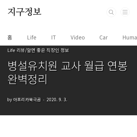
본문 바로가기
지구정보
홈
Life
IT
Video
Car
Huma
Life 리뷰/알면 좋은 직장인 정보
병설유치원 교사 월급 연봉
완벽정리
by 아프리카북극곰
2020. 9. 3.