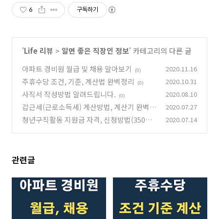
6
구독하기
'
Life 리뷰
>
알면 좋은 직장인 정보
' 카테고리의 다른 글
아파트 경비원 월급 및 채용 알아보기
2020.11.16
(0)
주휴수당 조건, 기준, 계산법 완벽정리
2020.10.31
(0)
사직서 작성방법 알려드립니다.
2020.08.10
(0)
갑근세(근로소득세) 계산방법, 계산기 완벽정
2020.07.27
리
청년구직활동 지원금 자격, 신청방법(350만
2020.07.14
(0)
원 혜택) 총정리
(0)
관련글