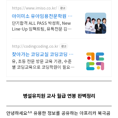
https://www.imiso.co.kr/
광고
아이미소 유아임용전문학원 합
격을 위한 하반기 패키지
단기합격 ALL PASS 박성희, New
Line-Up 임팩트팀, 유특전문 김지
영
http://codingcoding.co.kr
광고
찾아가는 코딩교실 코딩코딩 유
아코딩 시대, 유아맞춤교육
유, 초등 전문 방문 교육 기관, 수준
별 코딩교육으로 코딩학원이 필요없
어요!
병설유치원 교사 월급 연봉 완벽정리
안녕하세요^^ 유용한 정보를 공유하는 아프리카 북극곰