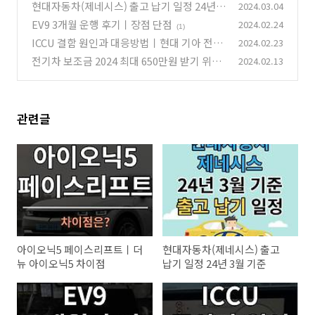
이점
현대자동차(제네시스) 출고 납기 일정 24년 3
2024.03.04
(0)
월 기준
EV9 3개월 운행 후기ㅣ장점 단점
2024.02.24
(0)
(1)
ICCU 결함 원인과 대응방법ㅣ현대 기아 전기
2024.02.23
차 iccu 문제
전기차 보조금 2024 최대 650만원 받기 위한
2024.02.13
(0)
7가지 조건
(0)
관련글
아이오닉5 페이스리프트ㅣ더
현대자동차(제네시스) 출고
뉴 아이오닉5 차이점
납기 일정 24년 3월 기준