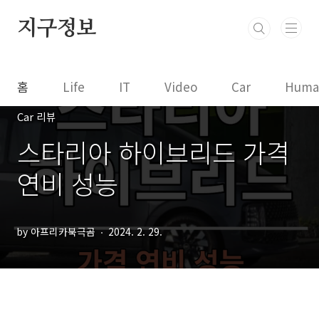
본문 바로가기
지구정보
홈
Life
IT
Video
Car
Huma
Car 리뷰
스타리아 하이브리드 가격
연비 성능
by 아프리카북극곰
2024. 2. 29.