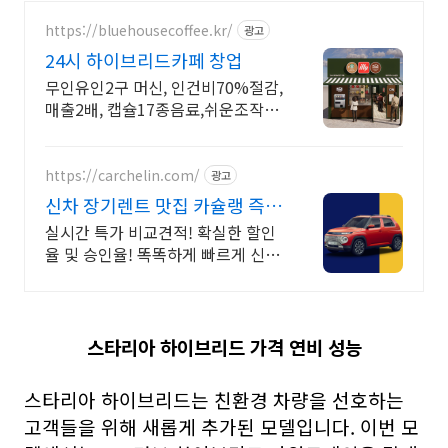
https://bluehousecoffee.kr/
광고
24시 하이브리드카페 창업
무인유인2구 머신, 인건비70%절감,
매출2배, 캡슐17종음료,쉬운조작,매
출업 인건비 70%절감 캡슐머신
https://carchelin.com/
광고
신차 장기렌트 맛집 카슐랭 즉시
출고 특가 프로모션GO!
실시간 특가 비교견적! 확실한 할인
율 및 승인율! 똑똑하게 빠르게 신차
렌트하자!
스타리아 하이브리드 가격 연비 성능
스타리아 하이브리드는 친환경 차량을 선호하는
고객들을 위해 새롭게 추가된 모델입니다. 이번 모