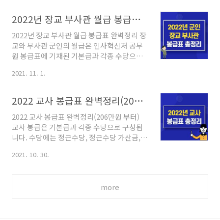
40시간, 주당 유급주휴 8시간 포함된 것입니
정을 알아보겠습니다. ■ 5급(행정) 공개경쟁
다. 근로자 5인 이상의 사업장은 21년 7월부
시험 ○ 접수 - 2022년 1월 25일 9시 ~ 1월 27
2022년 장교 부사관 월급 봉급표 완벽정리
터 주 52시간 근무가 시행되었습니다. 52시간
일 21시 취소마감일 1월 ..
2022년 장교 부사관 월급 봉급표 완벽정리 장
제를 위반하면 해당 사업주는 1차 시정기간 3
교와 부사관 군인의 월급은 인사혁신처 공무
개월 2차 시정기간 1개월 총 4개월이 부여되
원 봉급표에 기재된 기본급과 각종 수당으로
어 최고 2년 및 2,000만 원 이하의 벌금에 처
구성됩니다. 수당은 정근수당, 성과상여금, 시
하게 됩니다. 근무시간 계산기 사용법 근무시
2021. 11. 1.
간 외 근무수당, 가족수당, 주택수당, 육아휴
간 계산기는 다양한 사이트와 앱에서 제공되
직수당, 명절휴가비, 직급보조비, 연가보상비,
는데, 로그인과 회원가입 없이 무료로 사용할
특수지 근무수당, 정액급식비가 있습니다.
수 있는 '티트리'를 권장합니다. 티트리 근무
2022 교사 봉급표 완벽정리(206만원 부터)
2022년 장교 부사관 군인 월급 기본급 장교와
시간 계산기는 검..
2022 교사 봉급표 완벽정리(206만원 부터)
준위, 부사관은 인사혁신처에서 제공하는 봉
교사 봉급은 기본급과 각종 수당으로 구성됩
급표를 기준으로 호봉별 차등 지급합니다.
니다. 수당에는 정근수당, 정근수당 가산금,
2022년 공무원 봉급 인상률을 1.4%로 지난
정액급식비, 교직수당, 가족수당, 시간 외 근
10년간 2021년에 이어 2번째로 낮은 인상률
2021. 10. 30.
무수당, 교원연구비 등이 있고, 각종 공제비를
입니다. 2022년 장교 봉급표 육군사관학교, 3
제외하고 지급합니다. 공제비에는 연금을 위
사관학교, 학군단 등 소위로 임관하면 1호봉
한 일반기여금과 건강보험, 노인장기요양보
1,751,584원을 지급받습니다. 2022년 부사
more
험, 교직원공제회비, 기타 공제비가 있고, 소
관 봉급표 하사관 1호봉은 1,701..
득세와 주민세가 세금으로 공제됩니다. 2022
년 교사 봉급표 기본급 유치원 초등학교 중학
교 고등학교 교원의 기본급은 인사혁신처에