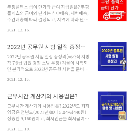
1/1 ~ 12/31까지 최저시급으로 정해집니다.
쿠팡플렉스 급여 단가와 급여 지급일은? 쿠팡
여느 때와 같이 이번에도 사용자 측과 근로자
플렉스의 급여와 단가는 심야배송, 새벽배송,
측의 의견이 팽팽했고, 결국 어느 쪽도 만족하
주간배송에 따라 결정되고, 지역에 따라 단가
지 못한 결과로 결정되었는데요. 지금부터
차이가 있습니다. 쿠팡 플렉스는 최근 부업으
2022년 최저시급(최저임금)과 주휴수당, 월
2021. 12. 16.
로 인기 높은 직종으로 자신이 자동차를 소유
급은 어떻게 되는지를 알아보도록 하겠습니
중이라면 누구나 할 수 있습니다. 자신이 원하
다. 2022년 최저시급 9,160원 2022년 최저임
는 날과 원하는 시간대에 일할 수 있다는 장점
금위원회는 최저임금을 9,160원으로 결정했
2022년 공무원 시험 일정 총정리(국가직 지방직 7·9급 법원 경찰 소방 우정)
으로 국민 부업으로 급부상하고 있습니다. 쿠
습니다. 2021년 최저임금은 8,720원..
2022년 공무원 시험 일정 총정리(국가직 지방
팡플렉스 급여 단가 쿠팡플렉스는 배송한 만
직 7·9급 법원 경찰 소방 우정) 겨울이 시작되
큼 급여가 책정되기에 배송을 얼마나 했는지
면 본격적으로 2022년 공무원 시험을 준비하
에 따라 급여 차이가 크게 발생합니다. 일한 만
는 수험생들이 증가합니다. 공무원은 크게 국
큼 버는 구조이지만 1건당 단가는 배송 시점
2021. 12. 15.
가직과 지방직으로 나누며 입법부, 사법부, 행
(심야배송, 새벽배송, 주간배송)에 따라 변동
정부마다 시험 일정과 과목이 달라 구체적인
되고, 지역별로 차이 등 여러 가지 원인으로 발
전략을 세워 준비하는 것이 중요합니다. 2022
생하기에 급여를 높이기 위한 전략적인 고민
근무시간 계산기와 사용법은?
년 공무원 합격을 위한 계획을 세우기 앞서 공
도 필요합니다. 배송시간 쿠팡 플렉스 급여 단
근무시간 계산기와 사용법은? 2022년도 최저
무원 시험일정을 알고 준비해야겠습니다. 지
가를 알아..
임금은 전년도(2021년)보다 5.04%(440원)
금부터 2022년 공무원 시험일정에 대해 알아
상승한 9,160원이고, 최저임금을 최저급여로
보겠습니다. 2022년 공무원 시험 일정 국가직
계산하면 191만 4,440원입니다. 이는 2021년
2022년 국가공무원 5급 7급 9급 공개경쟁채
2021. 11. 10.
보다 9만 1,960원 인상되었고, 1주 소정근로
용시험과 외교관후보자 선발시험에 관한 일