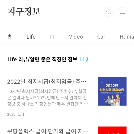
본문 바로가기
지구정보
홈
Life
IT
Video
Car
Huma
Life 리뷰/알면 좋은 직장인 정보
112
2022년 최저시급(최저임금) 주휴수당, 월급은 얼마나 될까?
2022년 최저시급(최저임금) 주휴수당, 월급
은 얼마나 될까? 2022년에 반드시 알아야 할
정보 중 하나는 직장인들과 매우 밀접한 최저
시급(최저임금)입니다. 최저임금은 매년 3월
2022. 1. 1.
에 고용노동부에서 최저임금위원회에 심의를
요청하여 8월 5일까지 결정하고 고시하도록
되어 있는데, 이때 결정된 최저임금은 다음 해
쿠팡플렉스 급여 단가와 급여 지급일은?