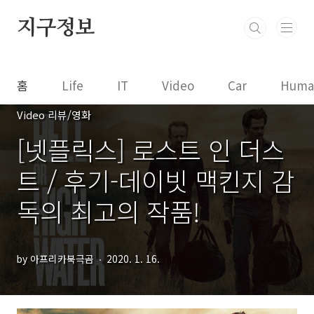
본문 바로가기
지구정보
홈
Life
IT
Video
Car
Huma
Video 리뷰/영화
[넷플릭스] 로스트 인 더스
트 / 후기-데이빗 맥킨지 감
독의 최고의 작품!
by 아프리카북극곰
2020. 1. 16.