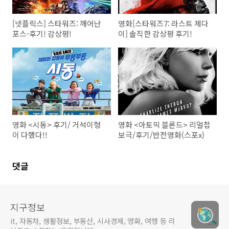
[넷플릭스] 스타워즈: 깨어난
영화[스타워즈7: 라스트 제다
포스-후기! 감상평!
이] 솔직한 감상평 후기!
영화 <시동> 후기/ 거석이형
영화 <아토믹 블론드> 리얼첩
이 다했다!!
보극/후기/반전영화(스포x)
댓글
지구정보
it, 자동차, 생활정보, 부동산, 시사경제, 영화, 여행 등 리