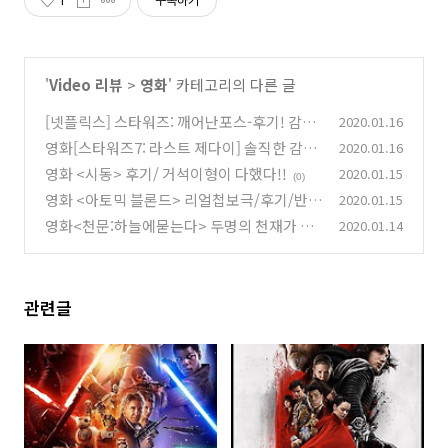
1
구독하기
'
Video 리뷰
>
영화
' 카테고리의 다른 글
[넷플릭스] 스타워즈: 깨어난포스-후기! 감상
2020.01.16
평!
영화[스타워즈7: 라스트 제다이] 솔직한 감상
2020.01.16
(0)
평 후기!
영화 <시동> 후기/ 거석이형이 다했다!!
2020.01.15
(0)
(0)
영화 <아토믹 블론드> 리얼첩보극/후기/반전
2020.01.15
영화(스포x)
영화<천문:하늘에묻는다> 두명의 천재가 두
2020.01.14
(0)
명의 천재를 연기하다.
(0)
관련글