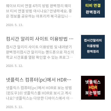
을 정리하면?"운송장번호가 033001700211
웨이브 티비 연결 4가지 방법 완벽정리 웨이
인 물건을 보냈는데 운송비는 669위안이고 환
브 티비 연결 방법 아시나요? 안녕하세요. 좋
전하면 약 12만원 정도 금액입니다. 전자영수
은 정보를 공유하는 아프리카 북극곰입니다.
증을 다운받으려면 PDF와 JPG파일을 클릭
우리나라 IPTV의 가입자 수가 전체 유선방송
해라" 정도로 이해할 수 있습니다. SF
2020. 5. 13.
사업자를 넘어섰습니다. 이제는 유선케이블
express는?중국 최대 규모의 택배회사입니
로 TV를 보는것이 아닌 인터넷을 통해 TV와
다. 중국내 최다 항공기를 보유하였고, 소비자
VOD 등 스트리밍서비스를 이용하는 사람이
만족도 또한 다른 택배 회사들 보다 높아서 업
컴시간 알리미 사이트 이용방법 및 내려받기 완벽정리
많아지고 있는 것입니다. 지금부터 소개할 웨
계 1위에 위치하고 있습니다. 중국에서..
컴시간 알리미 사이트 이용방법 및 내려받기
이브는 OTT라고 칭하고 있습니다.
완벽정리컴시간 알리미는 핸드폰으로 자신의
OTT(Over The Top)란? 인터넷을 통해 볼
학교 시간표를 열람 확인할 수 있는 프로그램
수 있는 TV 서비스를 뜻합니다. 전파나 케이
입니다. 이 프로그램은 학교 시간표를 매주마
블이 아닌 범용 인터넷망으로 영상을 감상할
2020. 5. 12.
다 업데이트가 된다는 장점이 있습니다. 그래
수 있습니다. Over The Top의 'Top'은 셋톱
서 스마트폰에 '컴시간 알리미'를 설치하여 이
박스를 의미하지만, 넓게 본다면 셋톱박스 유
용하면 언제 어디서나 간편하게 시간표를 확
무를 떠나 인터넷 기반의 동영상을 모두 포괄
넷플릭스 컴퓨터(pc)에서 HDR로 보는 방법(윈도우10)
인할 수 있어 편리합니다. 지금부터 컴시간 알
하는 의미입니다. OTT의 대표적인 서비스는
넷플릭스 컴퓨터(pc)에서 HDR로 보는 방법
리미 사이트 이용방법과 내려받기에 대해 알
..
(윈도우10) 넷플릭스를 HDR로 보시고 계시
아보도록 하겠습니다. '컴시간 알리미'는 공공
나요? 넷플릭스는 다양한 디바이스에서 이용
기관이 아닌 일반인이 운영하는 유료 서비스
가능합니다. 요금제에 따라 접속할 수 있는 계
입니다. 일정 금액을 지불할 수에 이용할 수 있
2020. 5. 11.
정은 한정되어 있으나 계정은 다양한 디바이
으며, 학교 별로 아이디 1개 있으면 전체 교직