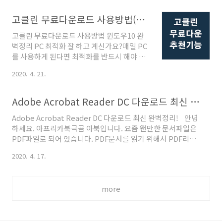
스로 접속하여 시청할 수 있어 매우 편리합니
원과 학생들이 이용할 수 있습니다. '컴시간
다. 스마트TV, PC, 테블릿PC, 스마트폰, 게임
알리미'는 유료서비스이지만 앱(App)는 무료
고클린 무료다운로드 사용방법(윈도우10) 완벽정리
기를 통한 연결 등 다양한 방법으로 접속이 가
로 다운로드 가능하며, 1개의 아이디만 있으
고클린 무료다운로드 사용방법 윈도우10 완
능한데요. 이용가능한 디바이스가 다양한 만
면 선생님과 학생..
벽정리 PC 최적화 잘 하고 계신가요?매일 PC
큼 각 디바이스별 최적화를 통해서 좋은 화질,
를 사용하게 된다면 최적화를 반드시 해야 합
좋은 음질로 시청하는 것이 필요합니다. 지금
니다. PC파일은 끊임없이 설치되고 삭제되면
부터는 다양한 디바이스중 PC로 시청할 때
2020. 4. 21.
서 실타래와 같이 얼키고 설켜 최적화를 하지
HDR 고화질로 이용하는 방법을 소개하려고
않으면 성능 저하를 체감하게 됩니다.또한 악
합니다. 넷플릭스 디바이스중 PC를 이용해서
성 프로그램이 나도 모르게 설치되는 경우도
보는 분들이 많이 계시는데, HDR 화질로 시청
Adobe Acrobat Reader DC 다운로드 최신 완벽정리!
자주 있습니다. 악성 프로그램은 바이러스와
할 수 있는 여건임에도 불구하고, 그냥 보시는
Adobe Acrobat Reader DC 다운로드 최신 완벽정리! 안녕
같아서 PC 소프트웨어를 병들게 합니다. 이러
..
하세요. 아프리카북극곰 아북입니다. 요즘 왠만한 문서파일은
한 불편을 간단하게 해결 하는 방법이 있습니
PDF파일로 되어 있습니다. PDF문서를 읽기 위해서 PDF리더
다.'고클린'이라는 프로그램을 설치하면 됩니
가 필요한데요.PDF리더 프로그램은 종류가 많습니다만 가장
다. 고클린은 PC최적화 프로그램인데, 프리웨
2020. 4. 17.
표준이고 안정적인 것은 Adobe사의 PDF리더인 Acrobat
어라 누구나 무료로 설치 가능합니다. 고클린
Reader DC입니다. 대부분 Adobe 사의 리더를 사용합니다.
은 직권적인 인터페이스로 사용하기 편리하
지금부터 PC사용자들의 필수 프로그램 Adobe Acrobat
면서 성능은 우수하면서 윈도우os를 다양한
more
Reader DC 다운로드 방법을 소개해 드리겠습니다.쉽게 알려
방법으로 최적화 시켜주며 좋은 성능을 유지
드릴테니 잘 따라오세요^^ 그럼 시작하겠습니다. Adobe
하게 합니다. 지금부터 ..
acrobat Reader ｜1단계Adobe acrobat Reader를 다운
받기 위해 공식홈페이지..