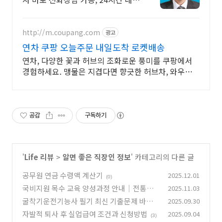
중.
http://m.coupang.com
광고
연차 쿠팡 오늘주문 내일도착 로켓배송
연차, 다양한 꽃과 허브의 조화로운 풍미를 쿠팡에서
경험하세요. 맹물은 지겹다면 향긋한 허브차, 와우회원
무료배송 받아보세요.
공감
구독하기
'
Life 리뷰
>
알면 좋은 직장인 정보
' 카테고리의 다른 글
공무원 연금 수령액 계산기
2025.12.01
(0)
국비지원 목수 교육 양성과정 안내｜전통한
2025.11.03
옥 시공부터 자격증 취득까지 한눈에 보기
굴착기운전기능사 필기 최신 기출문제 바로가
2025.09.30
(0)
기·시험일정·합격률·응시료 총정리
자발적 퇴사 후 실업급여 조건과 신청방법
2025.09.04
(1)
(3)