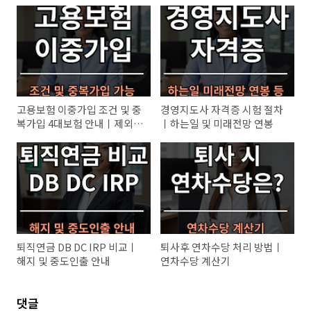
고용보험 이중가입 조건 및 중
경영지도사 자격증 시험 절차
복가입 4대보험 안내ㅣ제외
ㅣ하는일 및 미래전망 연봉
대상 및 일용직
퇴직연금 DB DC IRP 비교ㅣ
퇴사후 연차수당 처리 방법ㅣ
해지 및 중도인출 안내
연차수당 계산기
댓글