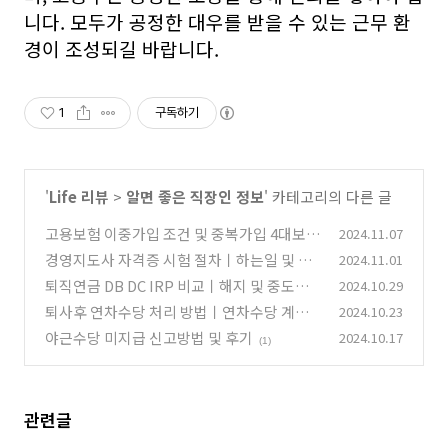
니다. 모두가 공정한 대우를 받을 수 있는 근무 환
경이 조성되길 바랍니다.
1
구독하기
'
Life 리뷰
>
알면 좋은 직장인 정보
' 카테고리의 다른 글
고용보험 이중가입 조건 및 중복가입 4대보험
2024.11.07
안내ㅣ제외 대상 및 일용직
경영지도사 자격증 시험 절차ㅣ하는일 및 미
2024.11.01
(28)
래전망 연봉
퇴직연금 DB DC IRP 비교ㅣ해지 및 중도인출
2024.10.29
(7)
안내
퇴사후 연차수당 처리 방법ㅣ연차수당 계산기
2024.10.23
(6)
야근수당 미지급 신고방법 및 후기
2024.10.17
(2)
(1)
관련글