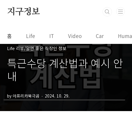
본문 바로가기
지구정보
홈
Life
IT
Video
Car
Huma
Life 리뷰/알면 좋은 직장인 정보
특근수당 계산법과 예시 안
내
by 아프리카북극곰
2024. 10. 29.