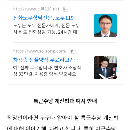
http://www.노무119.net
광고
전화노무상담전문, 노무119
노무는 노무 전문가에게, 전문 노무
사 바로 전화상담 가능, 24시간 대기
중.
https://www.so-song.com/
광고
차용증 샘플양식 무료라고? 변
호사가 직접 작성
예! 진짜 무료입니다. 변호사 소장작
성 33만원. 차용증 양식 받으세요 인
지대와 송달료는 법원에 납부하는
별도 비용입니다. 함께 계산해 안내
드립니다
특근수당 계산법과 예시 안내
직장인이라면 누구나 알아야 할 특근수당 계산법
에 대해 이야기해 보려고 합니다. 특히 야근수당,