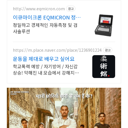
http://www.eqmicron.com
광고
이큐마이크론 EQMICRON 정밀
측정검사시험전문
정밀하고 경제적인 자동측정 및 검
사솔루션
https://m.place.naver.com/place/1236901224
광고
운동을 제대로 배우고 싶어요
학교폭력 예방 / 자기방어 / 자신감
상승! 약해진 내 모습에서 강해지고
싶다면?