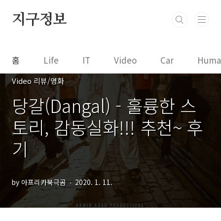
본문 바로가기
지구정보
홈
Life
IT
Video
Car
Huma
Video 리뷰/영화
당갈(Dangal) - 훌륭한 스
토리, 감동실화!!! 추천~ 후
기
by 아프리카북극곰
2020. 1. 11.