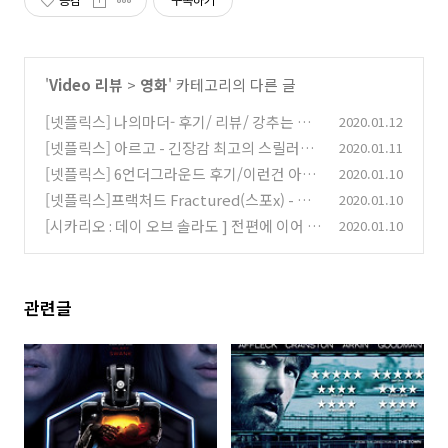
공감
구독하기
'
Video 리뷰
>
영화
' 카테고리의 다른 글
[넷플릭스] 나의마더- 후기/ 리뷰/ 강추는 아
2020.01.12
니지만 추천...
[넷플릭스] 아르고 - 긴장감 최고의 스릴러물!
2020.01.11
(0)
초강추!(스포x)
[넷플릭스] 6언더그라운드 후기/이런건 아이
2020.01.10
(0)
맥스 극장에서 봐야해!!
[넷플릭스]프랙처드 Fractured(스포x) - 오
2020.01.10
(0)
랜만에 볼만한 반전영화
[시카리오 : 데이 오브 솔라도 ] 전편에 이어 또
2020.01.10
(0)
멱살 잡혀 끌려갔다.
(0)
관련글