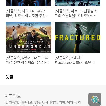
[넷플릭스] 나의마더- 후기/
[넷플릭스] 아르고 - 긴장감 최
리뷰/ 강추는 아니지만 추천...
고의 스릴러물! 초강추!(스포
x)
[넷플릭스] 6언더그라운드 후
[넷플릭스]프랙처드
기/이런건 아이맥스 극장에서
Fractured(스포x) - 오랜만에
봐야해!!
볼만한 반전영화
댓글
지구정보
it, 자동차, 생활정보, 부동산, 시사경제, 영화, 여행 등 리