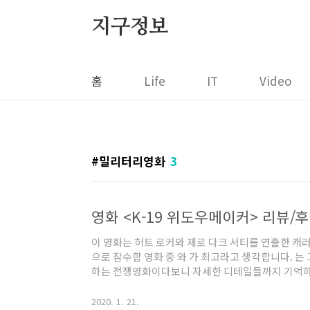
본문 바로가기
지구정보
홈
Life
IT
Video
밀리터리영화
3
영화 <K-19 위도우메이커> 리뷰/
이 영화는 허트 로커와 제로 다크 서티를 연출한 캐
으로 잠수함 영화 중 와 가 최고라고 생각합니다. 는
하는 전쟁영화이다보니 자세한 디테일들까지 기억하는
랐습니다. 캐서린 비글로우 감독 특유의 색깔은 분명
적이고 전형적인 전쟁영화라고 할까요. 전쟁을 완
2020. 1. 21.