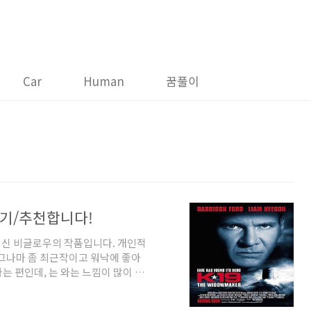
Car
Human
꿈풀이
후기/추천합니다!
러신 비글로우의 작품입니다. 개인적
 그나마 좀 최근작이고 워낙에 좋아
 편인데, 는 와는 느낌이 많이 달
 강하게 가지고 있지만 조금 더 대중
전히 미시적으로 파고들어갔던 와는