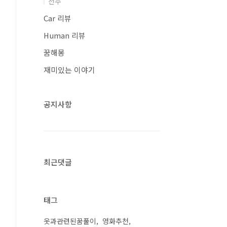
전주
Car 리뷰
Human 리뷰
꿈해몽
재미있는 이야기
공지사항
최근댓글
태그
옷과관련된꿈풀이
영화추천