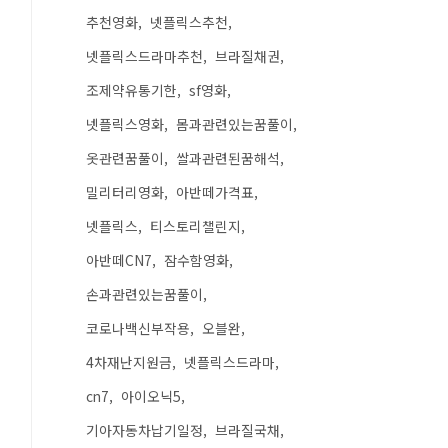
추천영화
넷플릭스추천
넷플릭스드라마추천
브라질채권
조제약유통기한
sf영화
넷플릭스영화
몸과관련있는꿈풀이
옷관련꿈풀이
쌀과관련된꿈해석
밀리터리영화
아반떼가격표
넷플릭스
티스토리챌린지
아반떼CN7
잠수함영화
손과관련있는꿈풀이
코로나백신부작용
오블완
4차재난지원금
넷플릭스드라마
cn7
아이오닉5
기아자동차납기일정
브라질국채