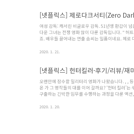
달리 에는 거시적인 이야기가 많이 들어있고, 캐서
정도로 많았던 와는 달리 관습적인 요소도 많이 가지
감독이 이렇게 전쟁에 대해 잘 알고 이해하고 있을까 
어떻게 여자 감독이, 군대 이야기에서..
여성 감독: 캐서린 비글로우 감독. 51년생 환갑이 
다운 그녀는 전쟁 영화 많이 다룬 감독입니다. " 허
죠. 배우들 끌어내는 연출 솜씨는 일품이네요. 제로 
트 로커"를 만든 캐서린 비글로우 감독의 작품입니다
받았었지요. 여성이 접근하기 어려운 밀리터리 장르
2020. 1. 21.
을 만들어내는 최고의 감독 중 한 명입니다. 이영화는 
살하는 CIA 특수작전부와 정보분석팀의 테러리스트를
[넷플릭스] 헌터킬러-후기/리뷰/재
월 11일. 월드 트레이드 센터에서 테러를 당해서 많
에 컴컴한 화면에 숨죽일 때..
오랜만에 잠수함 밀리터리 영화가 나왔습니다. , , 
온 가 그 명작들의 대를 이어 갈까요? ‘헌터 킬러’
구출하는 긴박한 임무를 수행하는 과정을 다룬 액션,
동으로 감금돼있는 러시아의 대통령을 구출하여 미
보이는 임무를 긴박한 액션으로 보여줍니다. 현실성
2020. 1. 20.
서 긴장감 가득한 액션은 관객을 스크린에 몰입하게 
즉발의 위기에 놓인 잠수함을 지휘하는 경력이 없는
쥐게 만들 정도입니다. 잠수함을 소재로 한 액션 작품
도로 장르 자체의 재미에 충실합..