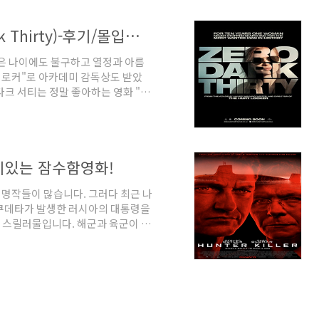
린 비글로우의 색깔이 지나치다 싶을
고 있습니다. 를 보고 어떻게 여자
[넷플릭스] 제로다크서티(Zero Dark Thirty)-후기/몰입감 최고!
하고 느꼈다면, 를 보고 느낀 것은
넘은 나이에도 불구하고 열정과 아름
트 로커"로 아카데미 감독상도 받았
다크 서티는 정말 좋아하는 영화 "허
. 허트 로커로 아카데미 감독상을
에 특유의 섬세함과 감성으로 명작
911. 테러사건 이후 빈 라덴을 사
 작전하는 내용입니다. 2001년 9
미있는 잠수함영화!
은 사람들이 죽었었죠. 영화 전반부
등 명작들이 많습니다. 그러다 최근 나
는 쿠데타가 발생한 러시아의 대통령을
 스릴러물입니다. 해군과 육군이 합
군 잠수함에 태우는 실로 불가능해
은 없지만 작전을 수행하는 과정에
만듭니다. 빠른 흐름의 진행과 일촉
 함장의 배짱은 관객마저 손에 땀을
 중에서 ‘헌터 킬러’는 손에 꼽을 정