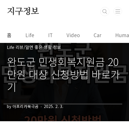
본문 바로가기
지구정보
홈
Life
IT
Video
Car
Huma
Life 리뷰/알면 좋은 생활 정보
완도군 민생회복지원금 20
만원 대상 신청방법 바로가
기
by 아프리카북극곰
2025. 2. 3.