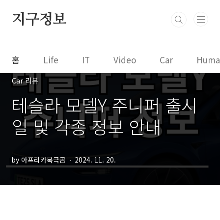
본문 바로가기
지구정보
홈
Life
IT
Video
Car
Huma
Car 리뷰
테슬라 모델Y 주니퍼 출시
일 및 각종 정보 안내
by 아프리카북극곰
2024. 11. 20.