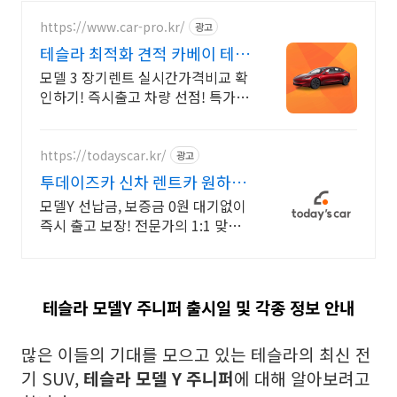
https://www.car-pro.kr/
광고
테슬라 최적화 견적 카베이 테슬
라 특가차량 무료견적
모델 3 장기렌트 실시간가격비교 확
인하기! 즉시출고 차량 선점! 특가차
종! 수입차 최대 할인 견적! 온라인
계약! 최적가 프로모션 차량 빠른출
고 선점하세요.
https://todayscar.kr/
광고
투데이즈카 신차 렌트카 원하는
차종, 원하는 조건
모델Y 선납금, 보증금 0원 대기없이
즉시 출고 보장! 전문가의 1:1 맞춤
컨설팅으로 합리적으로 장기렌트/
리스를 이용해 보세요!
테슬라 모델Y 주니퍼 출시일 및 각종 정보 안내
많은 이들의 기대를 모으고 있는 테슬라의 최신 전
기 SUV,
테슬라 모델 Y 주니퍼
에 대해 알아보려고