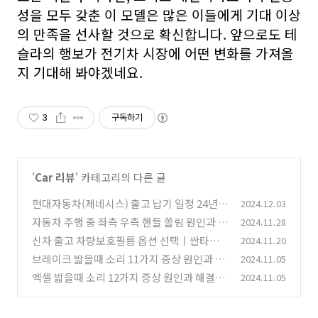
성을 모두 갖춘 이 모델은 많은 이들에게 기대 이상
의 만족을 선사할 것으로 확신합니다. 앞으로도 테
슬라의 행보가 전기차 시장에 어떤 변화를 가져올
지 기대해 봐야겠네요.
3
구독하기
'
Car 리뷰
' 카테고리의 다른 글
현대자동차(제네시스) 출고 납기 일정 24년 1
2024.12.03
2월 기준
자동차 주행 중 좌측 우측 핸들 쏠림 원인과 해
2024.11.28
(2)
결방법
신차 출고 차량보호필름 옵션 선택ㅣ싼타페
2024.11.20
(1)
그랜저 제네시스 순정보호필름
브레이크 밟을때 소리 11가지 증상 원인과 해
2024.11.05
(2)
결방법
엑셀 밟을때 소리 12가지 증상 원인과 해결방
2024.11.05
(1)
법
(0)