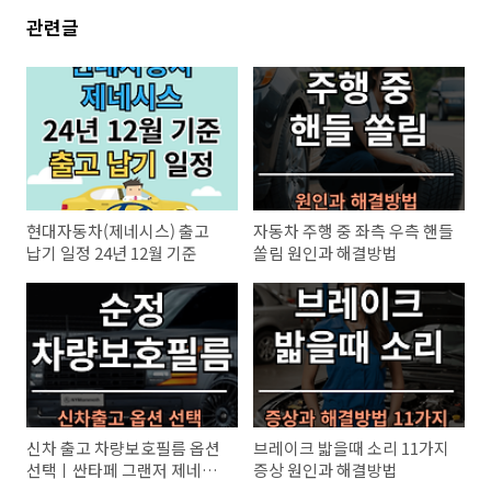
관련글
현대자동차(제네시스) 출고
자동차 주행 중 좌측 우측 핸들
납기 일정 24년 12월 기준
쏠림 원인과 해결방법
신차 출고 차량보호필름 옵션
브레이크 밟을때 소리 11가지
선택ㅣ싼타페 그랜저 제네시
증상 원인과 해결방법